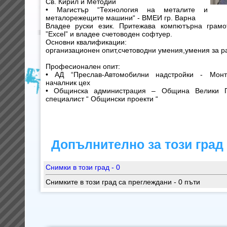
Св. Кирил и Методий
• Магистър “Технология на металите и
металорежещите машини“ - ВМЕИ гр. Варна
Владее руски език. Притежава компютърна грамо
”Еxcel” и владее счетоводен софтуер.
Основни квалификации:
организационен опит,счетоводни умения,умения за р
Професионален опит:
• АД “Преслав-Автомобилни надстройки - Монть
началник цех
• Общинска администрация – Община Велики П
специалист “ Общински проекти “
Допълнително за този град
Снимки в този град - 0
Снимките в този град са преглеждани - 0 пъти