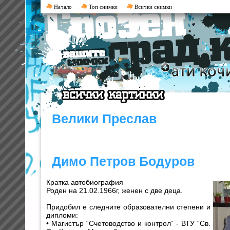
Начало
Топ снимки
Всички снимки
Велики Преслав
Димо Петров Бодуров
Кратка автобиография
Роден на 21.02.1966г, женен с две деца.
Придобил е следните образователни степени и
дипломи:
• Магистър “Счетоводство и контрол“ - ВТУ “Св.