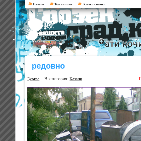
Начало
Топ снимки
Всички снимки
редовно
, В категория:
П
Бургас
Казани