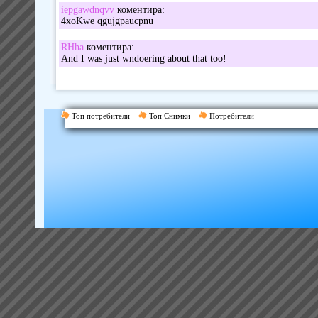
iepgawdnqvv
коментира:
4xoKwe qgujgpaucpnu
RHha
коментира:
And I was just wndoering about that too!
Топ потребители
Топ Снимки
Потребители