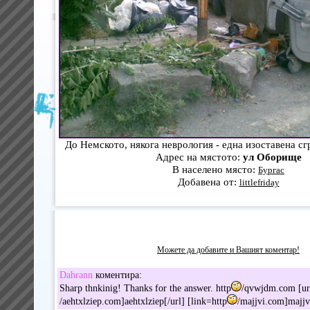
До Немското, някога неврология - една изоставена сг
Адрес на мястото:
ул Оборище
В населено място:
Бургас
Добавена от:
littlefriday
Можете да добавите и Вашият коментар!
Dahrann
коментира:
Sharp thnkinig! Thanks for the answer. http
/qvwjdm.com [ur
/aehtxlziep.com]aehtxlziep[/url] [link=http
/majjvi.com]majjvi