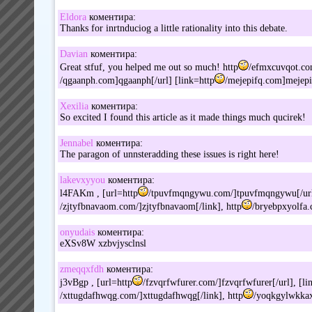
Eldora
коментира:
Thanks for inrtnduciog a little rationality into this debate.
Davian
коментира:
Great stfuf, you helped me out so much! http
/efmxcuvqot.co
/qgaanph.com]qgaanph[/url] [link=http
/mejepifq.com]mejepi
Xexilia
коментира:
So excited I found this article as it made things much qucirek!
Jennabel
коментира:
The paragon of unnsteradding these issues is right here!
lakevxyyou
коментира:
l4FAKm , [url=http
/tpuvfmqngywu.com/]tpuvfmqngywu[/url]
/zjtyfbnavaom.com/]zjtyfbnavaom[/link], http
/bryebpxyolfa
onyudais
коментира:
eXSv8W xzbvjysclnsl
zmeqqxfdh
коментира:
j3vBgp , [url=http
/fzvqrfwfurer.com/]fzvqrfwfurer[/url], [li
/xttugdafhwqg.com/]xttugdafhwqg[/link], http
/yoqkgylwkka