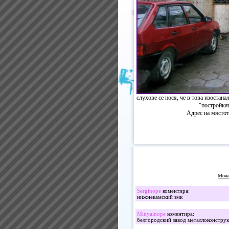
слухове се нося, че в това изоста
"постройкат
Адрес на място
Може
Serginope
коментира:
нижнекамский змк
Minyainope
коментира:
белгородский завод металлоконстру