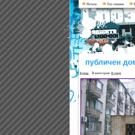
Начало
Топ снимки
В
публичен до
, В категория:
Бургас
В града