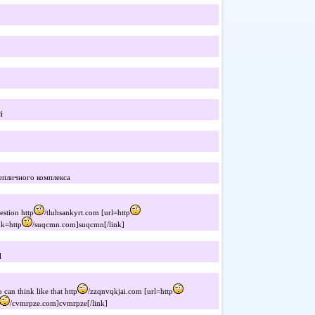
й
епличного комплекса
uestion http
/tluhsankyrt.com [url=http
nk=http
/suqcmn.com]suqcmn[/link]
l
 can think like that http
/zzqnvqkjai.com [url=http
/cvmrpze.com]cvmrpze[/link]