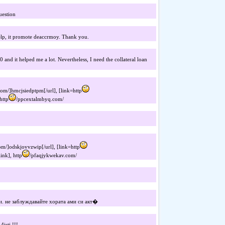
question
help, it promote deaccrmoy. Thank you.
0 and it helped me a lot. Nevertheless, I need the collateral loan
om/]hmcjsiedptpm[/url], [link=http
http
/ppcextalmbyq.com/
m/]odskjovvzwip[/url], [link=http
nk], http
/pfaqjykwekav.com/
ни. не заблуждавайте хората ами си акт�
4isti !!!