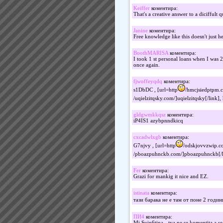
Keiffer
коментира:
That's a creative answer to a diciffult 
Janine
коментира:
Free knowledge like this doesn't just 
BoothMARISA
коментира:
I took 1 st personal loans when I was 2
once again.
fjwoffeyqdq
коментира:
s1DbDC , [url=http
/hmcjsiedptpm.c
/uqielzitqsky.com/]uqielzitqsky[/link], 
gldgwmkkqsz
коментира:
iP4IS1 azybpnndkicq
cxcadwlxgb
коментира:
G7njvy , [url=http
/odskjovvzwip.co
/pboazpuhnckb.com/]pboazpuhnckb[/li
Fer
коментира:
Grazi for mankig it nice and EZ.
istinata
коментира:
тази барака не е там от поне 2 годи
ПИ4
коментира:
Mi Svin6tina - tya ne se komentita a se 