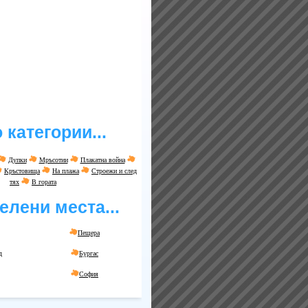
 категории...
Дупки
Мръсотии
Плакатна война
Кръстовища
На плажа
Строежи и след
тях
В гората
елени места...
Пещера
д
Бургас
София