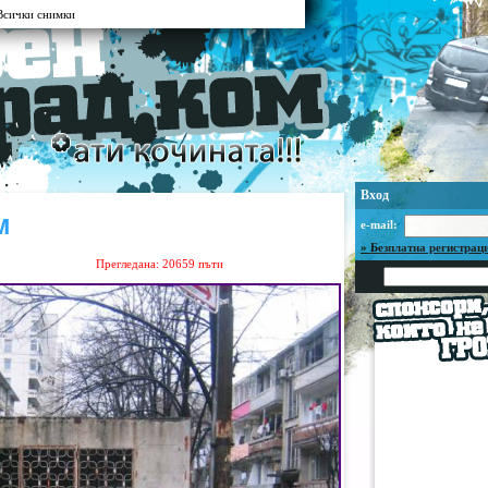
сички снимки
Вход
м
e-mail:
» Безплатна регистрац
Прегледана: 20659 пъти