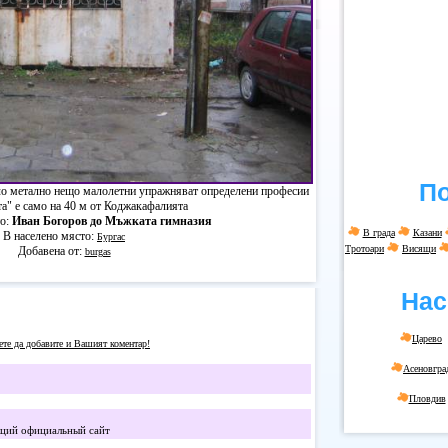
По
нало метално нещо малолетни упражняват определени професии
а" е само на 40 м от Коджакафалията
то:
Иван Богоров до Мъжката гимназия
В града
Казани
В населено място:
Бургас
Тротоари
Висящи
Добавена от:
burgas
Нас
Царево
те да добавите и Вашият коментар!
Асеновгра
Пловдив
кций официальный сайт