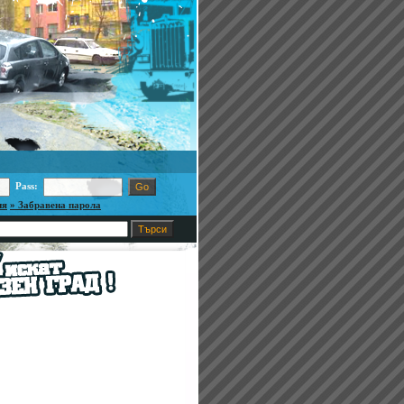
Pass:
ия
» Забравена парола