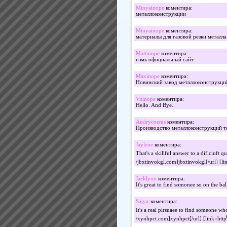
Minyainope
коментира:
металлоконструкции
Minyainope
коментира:
материалы для газовой резки металла
Mattinope
коментира:
нзмк официальный сайт
Maxinope
коментира:
Новинский завод металлоконструкци
Vitinope
коментира:
Hello. And Bye.
Andrycoems
коментира:
Производство металлоконструкций т
Jaylene
коментира:
That's a skillful answer to a diflciuft q
/jbxtinvokgl.com]jbxtinvokgl[/url] [li
Jacklynn
коментира:
It's great to find somonee so on the bal
Sagar
коментира:
It's a real plrsuaee to find someone who
/xynhpct.com]xynhpct[/url] [link=http